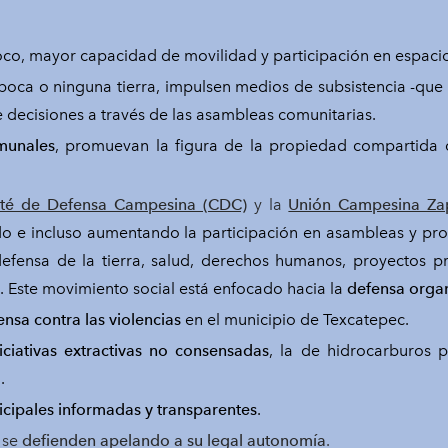
o, mayor capacidad de movilidad y participación en espacio
 poca o ninguna tierra, impulsen medios de subsistencia -que 
e decisiones a través de las asambleas comunitarias.
omunales
, promuevan la figura de la propiedad compartida de
té de Defensa Campesina (CDC)
y la
Unión Campesina Zap
o e incluso aumentando la participación en asambleas y pr
, defensa de la tierra, salud, derechos humanos, proyectos p
a. Este movimiento social está enfocado hacia la
defensa organ
ensa contra las violencias
en el municipio de Texcatepec.
iciativas extractivas no consensadas
, la de hidrocarburos p
.
cipales informadas y transparentes
.
 se
defienden apelando a su legal autonomía
.